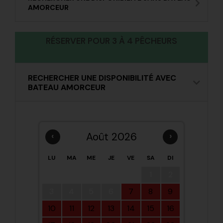
AMORCEUR
RÉSERVER POUR 3 À 4 PÊCHEURS
RECHERCHER UNE DISPONIBILITÉ AVEC
BATEAU AMORCEUR
‹
Août 2026
›
LU
MA
ME
JE
VE
SA
DI
1
2
3
4
5
6
7
8
9
10
11
12
13
14
15
16