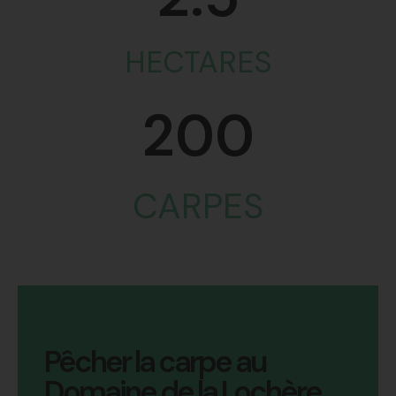
HECTARES
200
CARPES
Pêcher la carpe au
Domaine de la Lochère