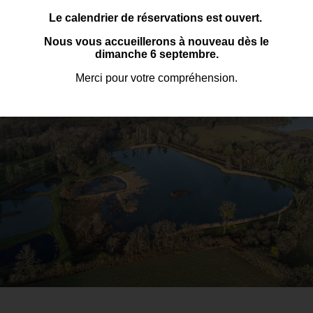
Le calendrier de réservations est ouvert.
Accompagnant +11ans
= 5€/jour
Nous vous accueillerons à nouveau dès le
Accompagnant -11ans
= gratuit
dimanche 6 septembre.
Merci pour votre compréhension.