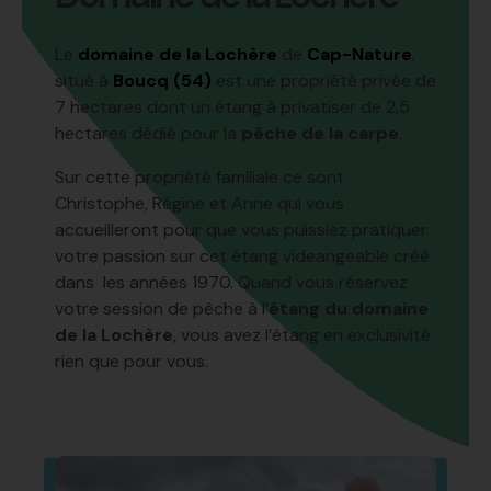
Le
domaine de la Lochère
de
Cap-Nature
,
situé à
Boucq (54)
est une propriété privée de
7 hectares dont un étang à privatiser de 2,5
hectares dédié pour la
pêche de la carpe
.
Sur cette propriété familiale ce sont
Christophe, Régine et Anne qui vous
accueilleront pour que vous puissiez pratiquer
votre passion sur cet étang videangeable créé
dans les années 1970. Quand vous réservez
votre session de pêche à l’
étang du domaine
de la Lochère
, vous avez l’étang en exclusivité
rien que pour vous.
RÉSERVE TA SESSION