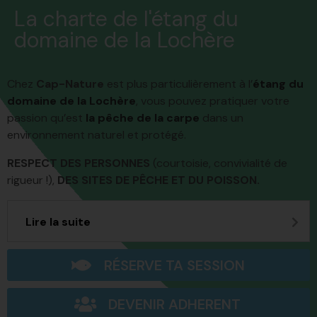
La charte de l'étang du
domaine de la Lochère
Chez
Cap-Nature
est plus particulièrement à l’
étang du
domaine de la Lochère
, vous pouvez pratiquer votre
passion qu’est
la pêche de la carpe
dans un
environnement naturel et protégé.
RESPECT DES PERSONNES
(courtoisie, convivialité de
rigueur !),
DES SITES DE PÊCHE ET DU POISSON.
Lire la suite
RÉSERVE TA SESSION
DEVENIR ADHERENT