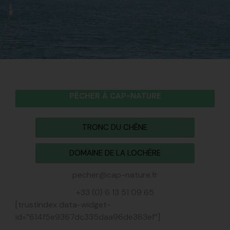
PÊCHER À CAP-NATURE
TRONC DU CHÊNE
DOMAINE DE LA LOCHÈRE
pecher@cap-nature.fr
+33 (0) 6 13 51 09 65
[trustindex data-widget-
id=”614f5e9367dc335daa96de363ef”]