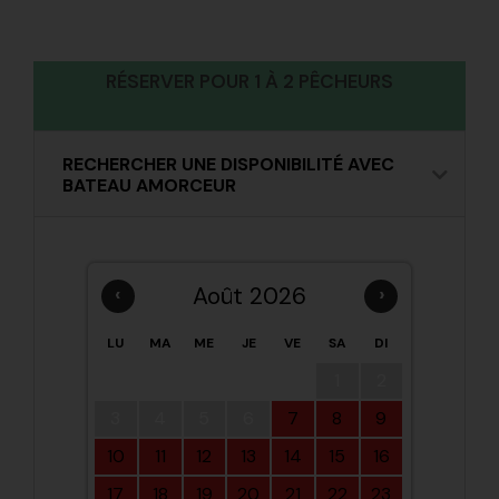
RÉSERVER POUR 1 À 2 PÊCHEURS
RECHERCHER UNE DISPONIBILITÉ AVEC
BATEAU AMORCEUR
‹
Août 2026
›
LU
MA
ME
JE
VE
SA
DI
1
2
3
4
5
6
7
8
9
10
11
12
13
14
15
16
17
18
19
20
21
22
23