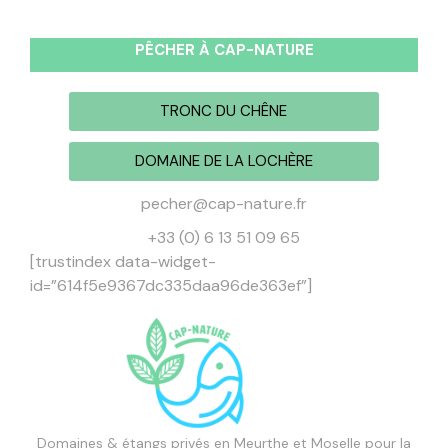
PÊCHER À CAP-NATURE
TRONC DU CHÊNE
DOMAINE DE LA LOCHÈRE
pecher@cap-nature.fr
+33 (0) 6 13 51 09 65
[trustindex data-widget-
id=”614f5e9367dc335daa96de363ef”]
Domaines & étangs privés en Meurthe et Moselle pour la